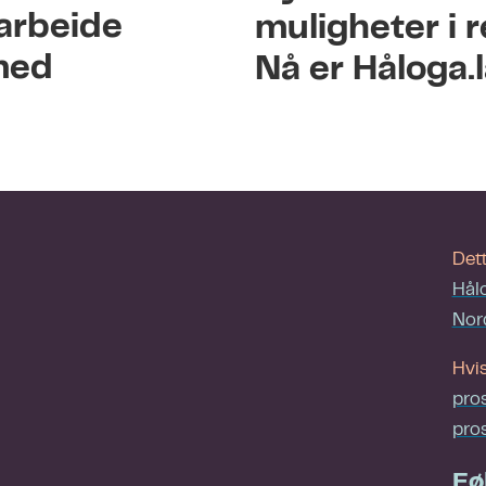
arbeide
muligheter i 
 med
Nå er Håloga.
Dett
Hål
Nor
Hvis
pro
pro
Fø