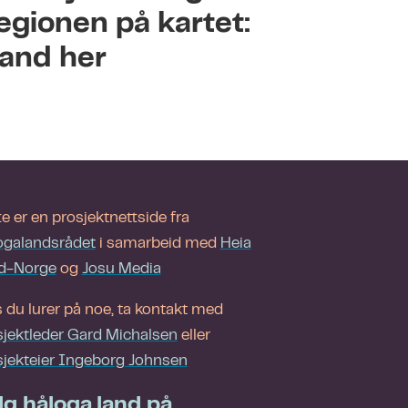
regionen på kartet:
land her
e er en prosjektnettside fra
ogalandsrådet
i samarbeid med
Heia
d-Norge
og
J
osu Media
 du lurer på noe, ta kontakt med
sjektleder Gard Michalsen
eller
sjekteier Ingeborg Johnsen
lg håloga.land på