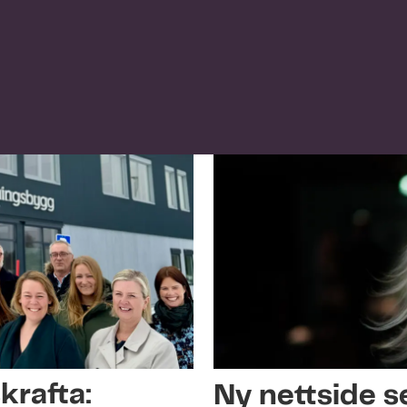
rafta:
Ny nettside s