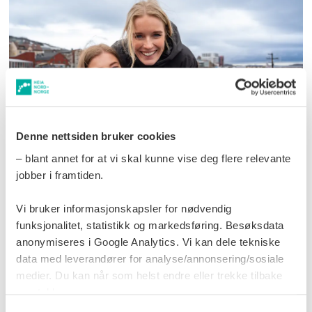
Denne nettsiden bruker cookies
De kom til Harstad for å
– blant annet for at vi skal kunne vise deg flere relevante
jobber i framtiden.
studere, og trivdes så godt
Vi bruker informasjonskapsler for nødvendig
at de ble: – Det beste som
funksjonalitet, statistikk og markedsføring. Besøksdata
har hendt meg
anonymiseres i Google Analytics. Vi kan dele tekniske
data med leverandører for analyse/annonsering/sosiale
medier. Du kan når som helst endre eller trekke tilbake
samtykke.