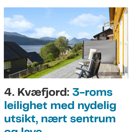
4.
Kvæfjord
:
3-roms
leilighet med nydelig
utsikt, nært sentrum