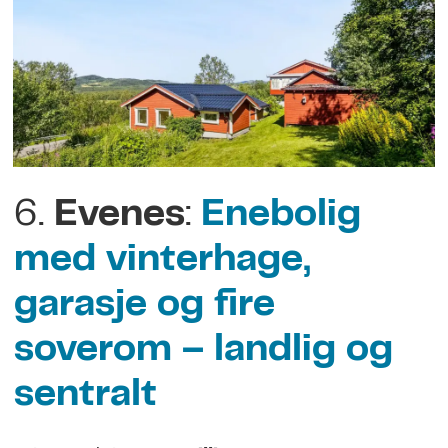
6.
Evenes
:
Enebolig
med vinterhage,
garasje og fire
soverom – landlig og
sentralt