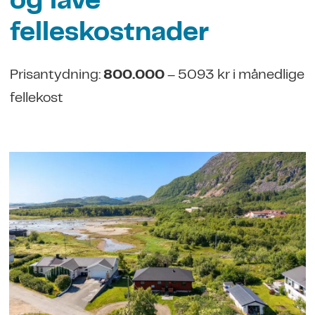
og lave
felleskostnader
Prisantydning:
800.000
– 5093 kr i månedlige
fellekost