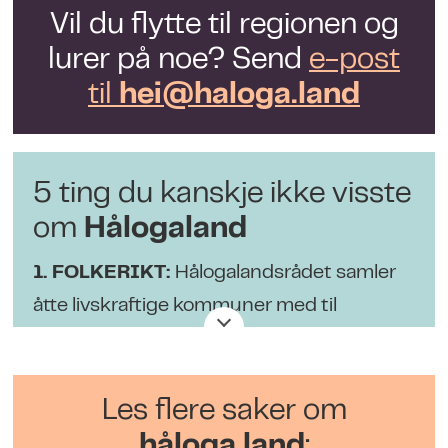
Vil du flytte til regionen og
lurer på noe? Send
e-post
til
hei@haloga.land
5 ting du kanskje ikke visste
om
Hålogaland
1. FOLKERIKT:
Hålogalandsrådet samler
åtte livskraftige kommuner med til
sammen 60.000 innbyggere.
2. STOR AKTIVITET:
Regionen er hjem
Les flere saker om
for stor aktivitet innen blant annet
håloga.land
: