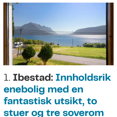
1.
Ibestad:
Innholdsrik
enebolig med en
fantastisk utsikt, to
stuer og tre soverom