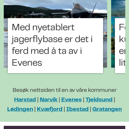
Med nyetablert
Fo
jagerflybase er det i
ku
ferd med å ta av i
en
Evenes
li
Besøk nettsiden til en av våre kommuner
Harstad
|
Narvik
|
Evenes
|
Tjeldsund
|
Lødingen
|
Kvæfjord
|
Ibestad
|
Gratangen