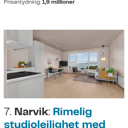
Prisantydning:
1,9 millioner
7.
Narvik
:
Rimelig
studioleilighet med